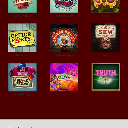
Devils Finger
Brainwashed
Oops
Office Party
Orphan Organ
Sew
Black Friday
Laced
Truth