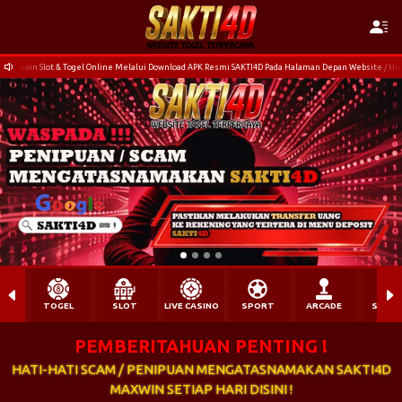
 Slot & Togel Online Melalui Download APK Resmi SAKTI4D Pada Halaman Depan Website / Hubungi C
TOGEL
SLOT
LIVE CASINO
SPORT
ARCADE
SABU
PEMBERITAHUAN PENTING !
HATI-HATI SCAM / PENIPUAN MENGATASNAMAKAN SAKTI4D
MAXWIN SETIAP HARI DISINI !