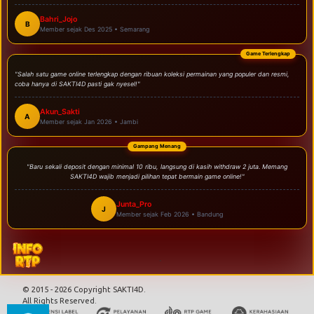
Bahri_Jojo
B
Member sejak Des 2025 • Semarang
Game Terlengkap
"Salah satu game online terlengkap dengan ribuan koleksi permainan yang populer dan resmi,
coba hanya di SAKTI4D pasti gak nyesel!"
Akun_Sakti
A
Member sejak Jan 2026 • Jambi
Gampang Menang
"Baru sekali deposit dengan minimal 10 ribu, langsung di kasih withdraw 2 juta. Memang
SAKTI4D wajib menjadi pilihan tepat bermain game online!"
Junta_Pro
J
Member sejak Feb 2026 • Bandung
.
© 2015 - 2026 Copyright SAKTI4D.
All Rights Reserved.