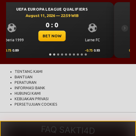
SPAIN LA LIGA
August 16, 2026 — 02:30 WIB
0 : 0
Previous
Next
BET NOW
Sevilla
Rayo Vallecano
0.25
0.95
-0.25
0.95
TENTANG KAMI
BANTUAN
PERATURAN
INFORMASI BANK
HUBUNGI KAMI
KEBIJAKAN PRIVASI
PERSETUJUAN COOKIES
FAQ SAKTI4D